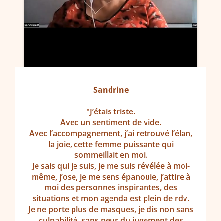
Sandrine
"J’étais triste.
Avec un sentiment de vide.
Avec l’accompagnement, j’ai retrouvé l’élan,
la joie, cette femme puissante qui
sommeillait en moi.
Je sais qui je suis, je me suis révélée à moi-
même, j’ose, je me sens épanouie, j’attire à
moi des personnes inspirantes, des
situations et mon agenda est plein de rdv.
Je ne porte plus de masques, je dis non sans
culpabilité, sans peur du jugement des