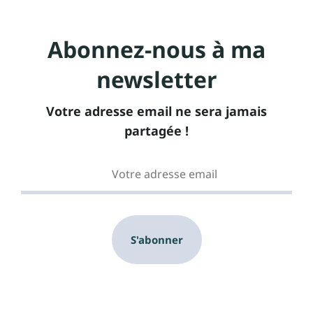
o
o
p
p
Abonnez-nous à ma
o
o
newsletter
s
s
Votre adresse email ne sera jamais
partagée !
S'abonner